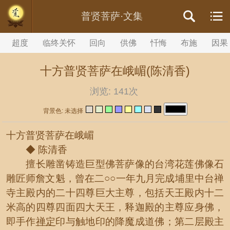
//内容文章背景颜色设置
普贤菩萨·文集
超度
临终关怀
回向
供佛
忏悔
布施
因果
十方普贤菩萨在峨嵋(陈清香)
浏览:
141次
背景色: 未选择
十方普贤菩萨在峨嵋
◆ 陈清香
擅长雕凿铸造巨型佛菩萨像的台湾花莲佛像石
雕匠师詹文魁，曾在二○○一年九月完成埔里中台禅
寺主殿内的二十四尊巨大主尊，包括天王殿内十二
米高的四尊四面四大天王，释迦殿的主尊应身佛，
即手作
禅定
印与触地印的降魔成道佛；第二层殿主