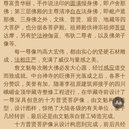
尊富贵华丽，手作说法印的
圆满
报身佛，即卢舍那
佛；第三层佛殿的主尊清净
自在
法身佛，即毗卢遮
那佛。三身佛之外，文殊、普贤、观音、地藏等四
大菩萨，也分据各菩萨殿。祖师殿供禅宗祖师
菩提
达摩，另有
护法神
伽蓝、韦驮二尊者，以及佛弟子
像等。
每一尊像均高大宏伟，都由实心的坚硬石材雕
成，
法相
庄严
，充满了威仪与量感之美。
詹文魁每次雕大佛必发大心愿，经过
感应
道交
而致成就。中台禅寺的巨佛开光落成之后，各界十
分赞叹，美誉有加。随著李祖原建筑师接手的四川
峨嵋金顶华藏寺整修工程进行，在华藏寺前设计了
一尊深具创意的十方普贤菩萨像，由文魁构思造
型，设计图样，惊艳了大陆各级的有关单位，案子
几经转折，最后还是由文魁亲自督工铸造完成。
十方普贤菩萨像从设计构思到完成，前后共经