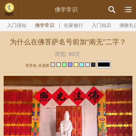
//内容文章背景颜色设置
佛学常识
入门须知
佛学常识
|
在家修行
入门知识
佛教礼
为什么在佛菩萨名号前加“南无”二字？
浏览:
80次
背景色: 未选择