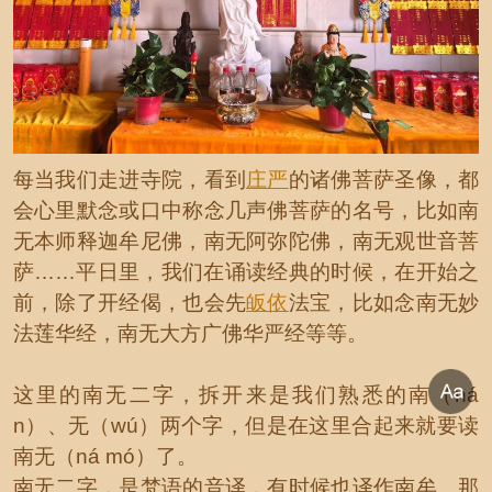
每当我们走进寺院，看到
庄严
的诸佛菩萨圣像，都
会心里默念或口中称念几声佛菩萨的名号，比如南
无本师释迦牟尼佛，南无阿弥陀佛，南无观世音菩
萨……平日里，我们在诵读经典的时候，在开始之
前，除了开经偈，也会先
皈依
法宝，比如念南无妙
法莲华经，南无大方广佛华严经等等。
这里的南无二字，拆开来是我们熟悉的南（ná
n）、无（wú）两个字，但是在这里合起来就要读
南无（ná mó）了。
南无二字，是梵语的音译，有时候也译作南牟、那