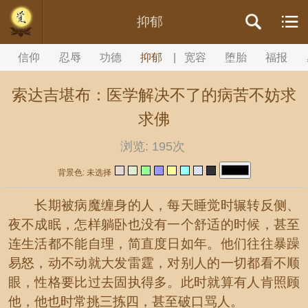
//内容文章背景颜色设置
抑郁
信仰
忍辱
功德
抑郁
|
宽容
堕胎
福报
索达吉堪布：医学解决不了的病苦不妨求
求佛
浏览:
195次
背景色: 未选择
长期被病魔缠身的人，每天睡觉时辗转反侧、
夜不成眠，怎样躺卧也没有一个舒适的时候，甚至
连生活都不能自理，简直度日如年。他们往往暴躁
易怒，动不动就大发雷霆，对别人的一切都看不顺
眼，性格要比过去固执得多。此时就算有人肯照顾
他，他也时常挑三拣四，甚至破口骂人。