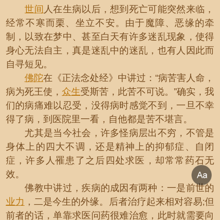
世间
人在生病以后，想到死亡可能突然来临，
经常不寒而栗、坐立不安。由于魔障、恶缘的牵
制，以致在梦中、甚至白天有许多迷乱现象，使得
身心无法自主，真是迷乱中的迷乱，也有人因此而
自寻短见。
佛陀
在《正法念处经》中讲过：“病苦害人命，
病为死王使，
众生
受斯苦，此苦不可说。”确实，我
们的病痛难以忍受，没得病时感觉不到，一旦不幸
得了病，到医院里一看，自他都是苦不堪言。
尤其是当今社会，许多怪病层出不穷，不管是
身体上的四大不调，还是精神上的抑郁症、自闭
症，许多人罹患了之后四处求医，却常常药石无
效。
佛教中讲过，疾病的成因有两种：一是前世的
业力
，二是今生的外缘。后者治疗起来相对容易;但
前者的话，单靠求医问药很难治愈，此时就需要向