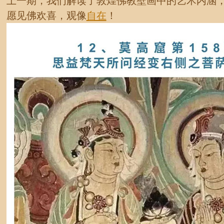
上一期，我们解读了敦煌佛教壁画中的艺术内涵
愿见佛欢喜，观像
自在
！