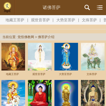
诸佛菩萨
地藏王菩萨
|
观世音菩萨
|
大势至菩萨
|
文殊菩萨
|
当前位置:
觉悟佛教网
>
佛菩萨介绍
地藏王菩萨
观世音菩萨
大势至菩萨
文殊菩萨