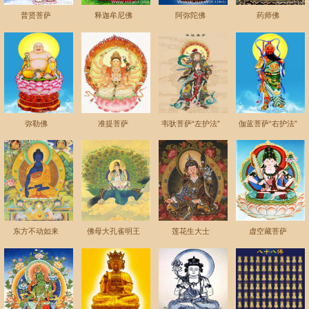
普贤菩萨
释迦牟尼佛
阿弥陀佛
药师佛
弥勒佛
准提菩萨
韦驮菩萨“左护法”
伽蓝菩萨“右护法”
东方不动如来
佛母大孔雀明王
莲花生大士
虚空藏菩萨