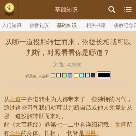
//内容文章背景颜色设置
基础知识
入门知识
佛教礼仪
基础知识
|
相关书籍
佛教纪念
从哪一道投胎转世而来，依据长相就可以
判断，对照看看你是哪道？
浏览:
423次
背景色: 未选择
从
六道
中各道转生为人都带来了一些独特的习气，
通过这些习气我们就可以判断自己或他人究竟是从
哪一道投胎转世而来对。
此《大宝积经》卷第七十二中有详细记载：
世间
所
有
众生
的身体、长相，一切皆是
因果
。