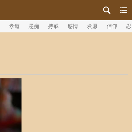
等
孝道
愚痴
持戒
感情
发愿
信仰
忍