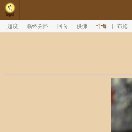
//内容文章背景颜色设置
超度
临终关怀
回向
供佛
忏悔
|
布施