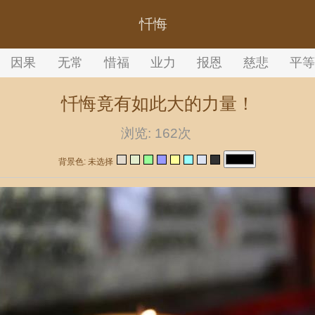
忏悔
因果
无常
惜福
业力
报恩
慈悲
平
忏悔竟有如此大的力量！
浏览:
162次
背景色: 未选择