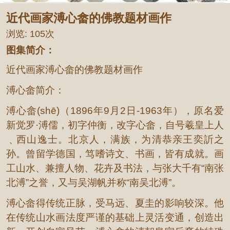
近代画家溥心畲的佛教题材画作
浏览:
105次
图集简介：
近代画家溥心畲的佛教题材画作
溥心畲简介：
溥心畲(shē)（1896年9月2日-1963年），原名爱
新觉罗·溥儒，初字仲衡，改字心畲，自号羲皇上人
﹑西山逸士。北京人，满族，为清恭亲王奕訢之
孙。曾留学德国，笃嗜诗文、书画，皆有成就。画
工山水、兼擅人物、花卉及书法，与张大千有“南张
北溥”之誉，又与吴湖帆并称“南吴北溥”。
溥心畲得传统正脉，受马远、夏圭的影响较深。他
在传统山水画法度严谨的基础上灵活变通，创造出